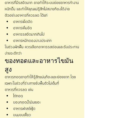
อาหารที่มีรสจัดมาก อาจทำให้ระบบย่อยอาหารทำงาน
หนักขึ้น และทำให้คุณแม่รู้สึกไม่สบายท้องได้ง่าย
ตัวอย่างอาหารที่ควรลด ได้แก่
อาหารเผ็ดจัด
อาหารเค็มจัด
อาหารรสจัดมากเกินไป
อาหารหมักดองบางประเภท
ในช่วงพักฟื้น ควรเลือกอาหารรสอ่อนและรับประทาน
ง่ายจะดีกว่า
ของทอดและอาหารไขมัน
สูง
อาหารทอดอาจทำให้รู้สึกแน่นท้องและย่อยยาก โดย
เฉพาะในช่วงที่ร่างกายยังฟื้นตัวไม่เต็มที่
อาหารที่ควรลด เช่น
ไก่ทอด
ของทอดน้ำมันเยอะ
อาหารฟาสต์ฟู้ด
ขนมขบเคี้ยว