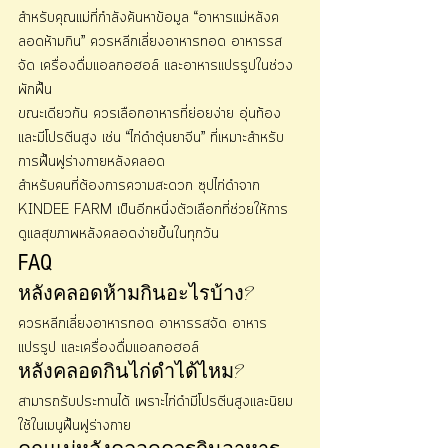
สำหรับคุณแม่ที่กำลังค้นหาข้อมูล “อาหารแม่หลังค
ลอดห้ามกิน” ควรหลีกเลี่ยงอาหารทอด อาหารรส
จัด เครื่องดื่มแอลกอฮอล์ และอาหารแปรรูปในช่วง
พักฟื้น
ขณะเดียวกัน ควรเลือกอาหารที่ย่อยง่าย อุ่นท้อง 
และมีโปรตีนสูง เช่น “ไก่ดำตุ๋นยาจีน” ที่เหมาะสำหรับ
การฟื้นฟูร่างกายหลังคลอด
สำหรับคนที่ต้องการความสะดวก ซุปไก่ดำจาก 
KINDEE FARM เป็นอีกหนึ่งตัวเลือกที่ช่วยให้การ
ดูแลสุขภาพหลังคลอดง่ายขึ้นในทุกวัน
FAQ
หลังคลอดห้ามกินอะไรบ้าง?
ควรหลีกเลี่ยงอาหารทอด อาหารรสจัด อาหาร
แปรรูป และเครื่องดื่มแอลกอฮอล์
หลังคลอดกินไก่ดำได้ไหม?
สามารถรับประทานได้ เพราะไก่ดำมีโปรตีนสูงและนิยม
ใช้ในเมนูฟื้นฟูร่างกาย