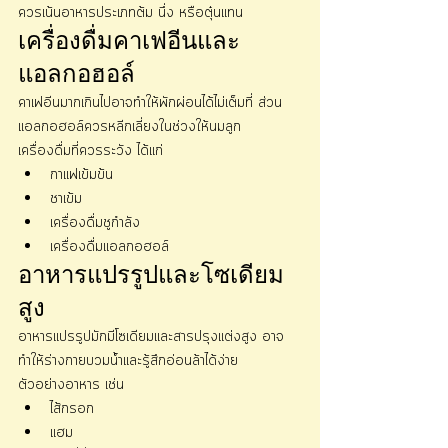
ควรเน้นอาหารประเภทต้ม นึ่ง หรือตุ๋นแทน
เครื่องดื่มคาเฟอีนและ
แอลกอฮอล์
คาเฟอีนมากเกินไปอาจทำให้พักผ่อนได้ไม่เต็มที่ ส่วน
แอลกอฮอล์ควรหลีกเลี่ยงในช่วงให้นมลูก
เครื่องดื่มที่ควรระวัง ได้แก่
กาแฟเข้มข้น
ชาเข้ม
เครื่องดื่มชูกำลัง
เครื่องดื่มแอลกอฮอล์
อาหารแปรรูปและโซเดียม
สูง
อาหารแปรรูปมักมีโซเดียมและสารปรุงแต่งสูง อาจ
ทำให้ร่างกายบวมน้ำและรู้สึกอ่อนล้าได้ง่าย
ตัวอย่างอาหาร เช่น
ไส้กรอก
แฮม