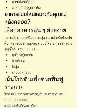
บะหมี่กึ่งสำเร็จรูป
อาหารสำเร็จรูปแช่แข็ง
อาหารแบบไหนเหมาะกับคุณแม่
หลังคลอด?
เลือกอาหารอุ่น ๆ ย่อยง่าย
อาหารประเภทซุปหรืออาหารตุ๋น เหมาะสำหรับช่วงพัก
ฟื้น เพราะรับประทานง่ายและช่วยให้ร่างกายรู้สึกสบาย
เมนูที่ได้รับความนิยม เช่น
ซุปไก่ดำตุ๋นยาจีน
ข้าวต้มปลา
ไข่ตุ๋น
แกงจืดผักรวม
เน้นโปรตีนเพื่อช่วยฟื้นฟู
ร่างกาย
โปรตีนเป็นสารอาหารสำคัญสำหรับการซ่อมแซม
ร่างกายหลังคลอด
แหล่งโปรตีนที่เหมาะ ได้แก่