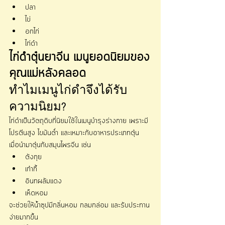
Γ
ปลา
ไข่
อกไก่
ไก่ดำ
ไก่ดำตุ๋นยาจีน เมนูยอดนิยมของ
คุณแม่หลังคลอด
ทำไมเมนูไก่ดำจึงได้รับ
ความนิยม?
ไก่ดำเป็นวัตถุดิบที่นิยมใช้ในเมนูบำรุงร่างกาย เพราะมี
โปรตีนสูง ไขมันต่ำ และเหมาะกับอาหารประเภทตุ๋น
เมื่อนำมาตุ๋นกับสมุนไพรจีน เช่น
ตังกุย
เก๋ากี้
อินทผลัมแดง
เห็ดหอม
จะช่วยให้น้ำซุปมีกลิ่นหอม กลมกล่อม และรับประทาน
ง่ายมากขึ้น