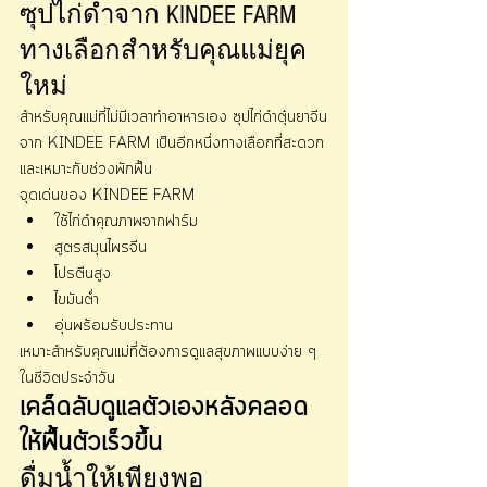
ซุปไก่ดำจาก KINDEE FARM 
ทางเลือกสำหรับคุณแม่ยุค
ใหม่
สำหรับคุณแม่ที่ไม่มีเวลาทำอาหารเอง ซุปไก่ดำตุ๋นยาจีน
จาก KINDEE FARM เป็นอีกหนึ่งทางเลือกที่สะดวก
และเหมาะกับช่วงพักฟื้น
จุดเด่นของ KINDEE FARM
ใช้ไก่ดำคุณภาพจากฟาร์ม
สูตรสมุนไพรจีน
โปรตีนสูง
ไขมันต่ำ
อุ่นพร้อมรับประทาน
เหมาะสำหรับคุณแม่ที่ต้องการดูแลสุขภาพแบบง่าย ๆ 
ในชีวิตประจำวัน
เคล็ดลับดูแลตัวเองหลังคลอด
ให้ฟื้นตัวเร็วขึ้น
ดื่มน้ำให้เพียงพอ